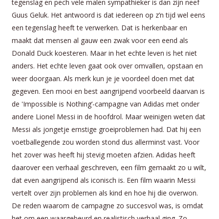
tegenslag en pech vele malen sympathieker is dan zijn neef
Guus Geluk. Het antwoord is dat iedereen op z’n tijd wel eens
een tegenslag heeft te verwerken. Dat is herkenbaar en
maakt dat mensen al gauw een zwak voor een eend als
Donald Duck koesteren. Maar in het echte leven is het niet
anders. Het echte leven gaat ook over omvallen, opstaan en
weer doorgaan. Als merk kun je je voordeel doen met dat
gegeven. Een mooi en best aangrijpend voorbeeld daarvan is
de 'Impossible is Nothing’-campagne van Adidas met onder
andere Lionel Messi in de hoofdrol. Maar weinigen weten dat
Messi als jongetje ernstige groeiproblemen had. Dat hij een
voetballegende zou worden stond dus allerminst vast. Voor
het zover was heeft hij stevig moeten afzien. Adidas heeft
daarover een verhaal geschreven, een film gemaakt zo u wilt,
dat even aangrijpend als iconisch is. Een film waarin Messi
vertelt over zijn problemen als kind en hoe hij die overwon.
De reden waarom de campagne zo succesvol was, is omdat
het om een waargebeurd en realistisch verhaal ging. Zo