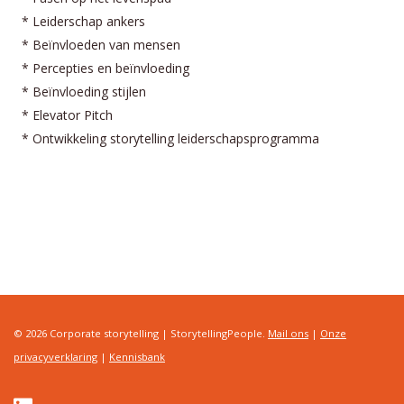
* Leiderschap ankers
* Beïnvloeden van mensen
* Percepties en beïnvloeding
* Beïnvloeding stijlen
* Elevator Pitch
* Ontwikkeling storytelling leiderschapsprogramma
© 2026 Corporate storytelling | StorytellingPeople.
Mail ons
|
Onze
privacyverklaring
|
Kennisbank