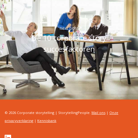
next post
De 10 corporate story
succesfactoren
© 2026 Corporate storytelling | StorytellingPeople.
Mail ons
|
Onze
privacyverklaring
|
Kennisbank